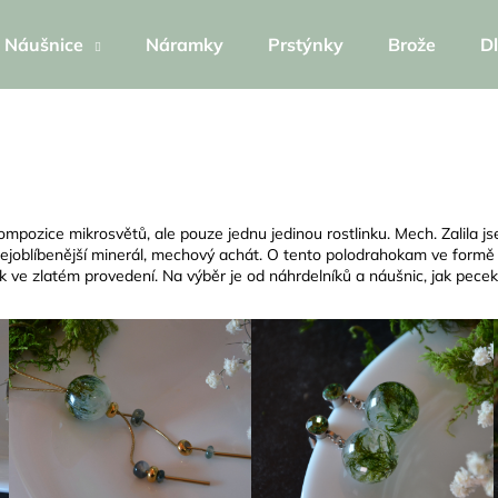
Náušnice
Náramky
Prstýnky
Brože
Dl
Co potřebujete najít?
HLEDAT
kompozice mikrosvětů, ale pouze jednu jedinou rostlinku. Mech. Zalila js
nejoblíbenější minerál, mechový achát. O tento polodrahokam ve formě 
 ve zlatém provedení. Na výběr je od náhrdelníků a náušnic, jak pecek,
Doporučujeme