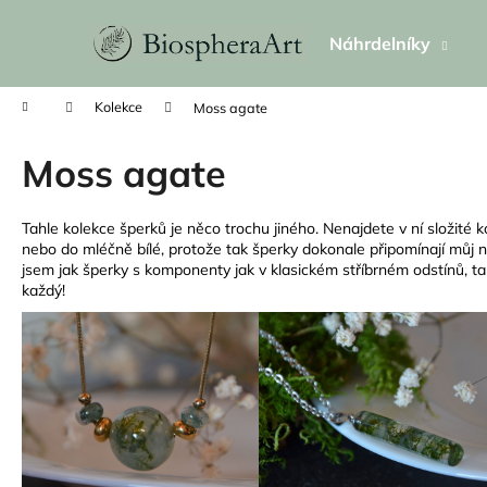
K
Přejít
na
o
Náhrdelníky
obsah
Zpět
Zpět
š
do
do
í
Domů
Kolekce
Moss agate
k
obchodu
obchodu
Moss agate
Tahle kolekce šperků je něco trochu jiného. Nenajdete v ní složité 
nebo do mléčně bílé, protože tak šperky dokonale připomínají můj 
jsem jak šperky s komponenty jak v klasickém stříbrném odstínů, tak
každý!