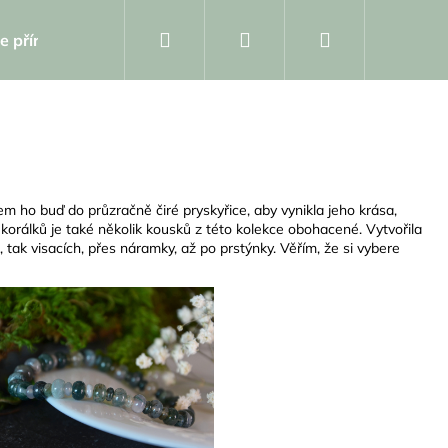
Hledat
Přihlášení
Nákupní
e přírodniny
Dárkový poukaz
Kolekce
Za
košík
em ho buď do průzračně čiré pryskyřice, aby vynikla jeho krása,
korálků je také několik kousků z této kolekce obohacené. Vytvořila
 tak visacích, přes náramky, až po prstýnky. Věřím, že si vybere