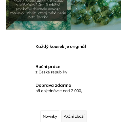
p
a
h
j
í
e
t
r
?
a
Každý kousek je originál
A
r
HLEDAT
Ruční práce
z České republiky
t
Doprava zdarma
D
při objednávce nad 2 000,-
o
p
o
r
Novinky
Akční zboží
u