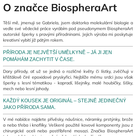
č
O značce BiospheraArt
u
j
e
Těší mě, jmenuji se Gabriela, jsem doktorka molekulární biologie a
m
vedle své vědecké práce vyrábím pod pseudonymem BiospheraArt
e
autorské šperky s pravými přírodninami. Jejich výroba mi poskytuje
kreativní vybití již pátým rokem.
PŘÍRODA JE NEJVĚTŠÍ UMĚLKYNĚ – JÁ JI JEN
POMÁHÁM ZACHYTIT V ČASE.
Dary přírody, ať už se jedná o rozličné květy či lístky, zvěčňuji v
křišťálově čiré epoxidové pryskyřici. Nejblíže mému srdci jsou však
šperky s lesní tématikou - kapradí, lišejníky, malé houbičky, šišky,
mech nebo lesní jahody.
KAŽDÝ KOUSEK JE ORIGINÁL – STEJNĚ JEDINEČNÝ
JAKO PŘÍRODA SAMA.
V mé nabídce najdete přívěsky, náušnice, náramky, prstýnky, brože
a nebo třeba i knoflíky. Veškeré použité kovové komponenty jsou z
chirurgické oceli nebo postříbřené mosazi. Značka BiospheraArt