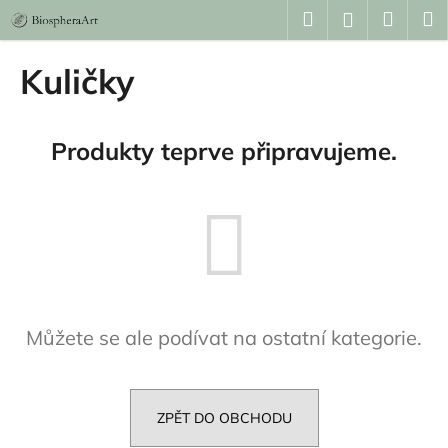
K
Přejít
Hledat
Náku
M
Přihlášení
na
o
obsah
Zpět
Zpět
košík
š
Kuličky
í
C
k
o
Produkty teprve připravujeme.
p
o
t
ř
e
b
u
Můžete se ale podívat na ostatní kategorie.
j
e
t
e
ZPĚT DO OBCHODU
n