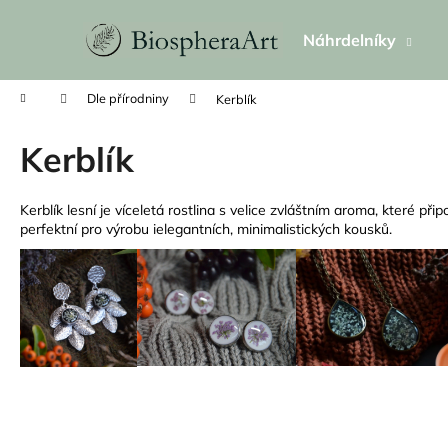
K
Přejít
na
o
Náhrdelníky
obsah
Zpět
Zpět
š
do
do
í
Domů
Dle přírodniny
Kerblík
k
obchodu
obchodu
Kerblík
Kerblík lesní je víceletá rostlina s velice zvláštním aroma, které p
perfektní pro výrobu ielegantních, minimalistických kousků.