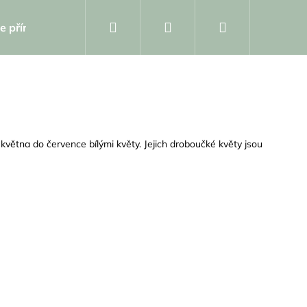
Hledat
Přihlášení
Nákupní
e přírodniny
Dárkový poukaz
Kolekce
Za
košík
d května do července bílými květy. Jejich droboučké květy jsou