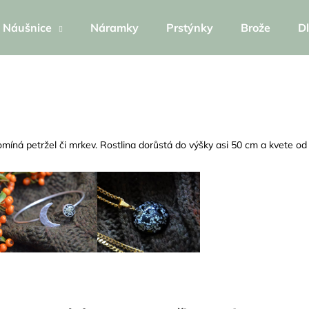
Náušnice
Náramky
Prstýnky
Brože
Dl
Co potřebujete najít?
HLEDAT
řipomíná petržel či mrkev. Rostlina dorůstá do výšky asi 50 cm a kvete o
Doporučujeme